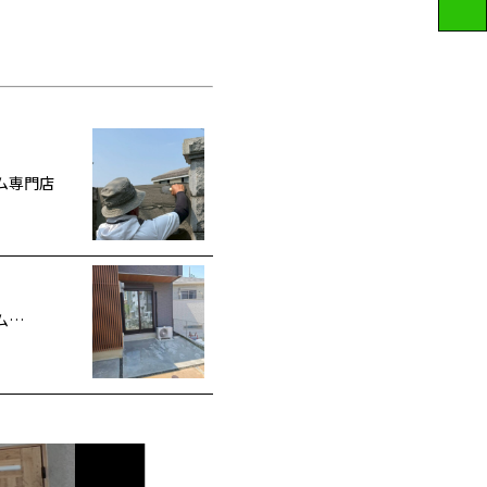
ム専門店
ム…