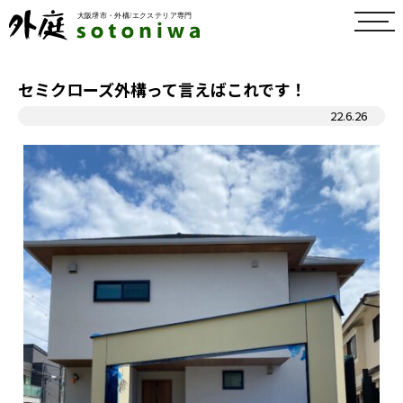
toggl
navig
セミクローズ外構って言えばこれです！
22.6.26