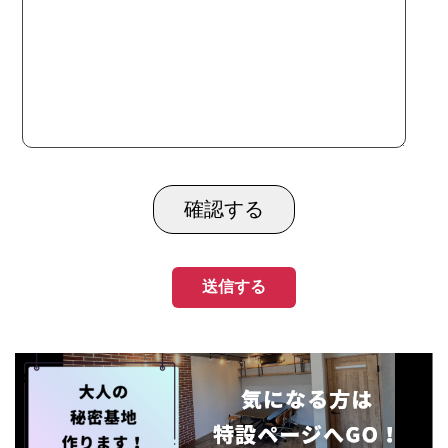
17:00
掃除・片付け
作業道具や撤去物などを
片付けて、施主さんにご挨拶。
17:30
帰社
次の日の準備・打ち合わせなどを
応募する
行って、この日の業務終了です！