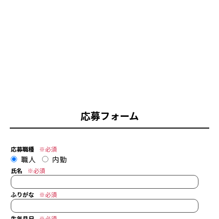
10:00
コーヒーブレイク
手を休めて小休憩をとります。
10:00
コーヒーブレイク
手を休めて小休憩をとります。
応募フォーム
12:00
お昼休憩
各々で昼食をすませてひと休み。
応募職種
※必須
午後の作業に備えます。
職人
内勤
氏名
※必須
12:00
お昼休憩
外でランチすることもしばしば。
ふりがな
※必須
泉北はおいしいお店がいっぱい！
生年月日
※必須