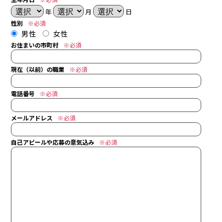
年
月
日
性別
※必須
男性
女性
15:00
コーヒーブレイク
お住まいの市町村
※必須
手を休めて小休憩をとります。
施主さんと談笑することも。
現在（以前）の職業
※必須
13:00
業務再開
電話番号
※必須
近くの現場へ。職人さんとお話し
しながら勉強させてもらいます。
メールアドレス
※必須
自己アピールや応募の意気込み
※必須
15:15
施工再開
暗くならないうちに
サクサク作業をこなします。
17:00
退社
お疲れ様でした～！