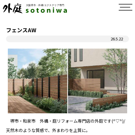
toggl
navig
フェンスAW
26.5.22
堺市・和泉市 外構・庭リフォーム専門店の外庭です(^▽^)/
天然木のような質感で、外まわりを上質に。