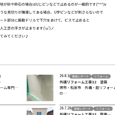
地が砂や砕石の場合はUじピンなどで止めるのが一般的です(*^^)v
うな見切りが隣接してある場合、U字ピンなどが刺さらないので
ート部分に振動ドリルで下穴をあけて、ビスで止めると
人工芝の浮きが止まります(‘ω’)ノ
てみてください♪
26.8.3
現場レポート
リフォーム
…
外構リフォーム工事32 塗装
ーム専門…
堺市・和泉市 外構・庭リフォー
の…
26.7.28
現場レポート
リフォーム
外構リフォーム工事33 駐車…