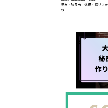
堺市・和泉市 外構・庭リフォ
の…