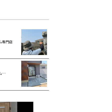
ム専門店
ム…