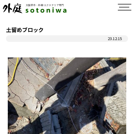
toggl
navig
土留めブロック
23.12.15