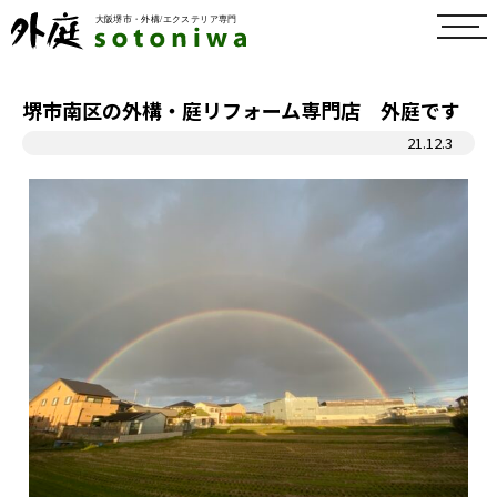
toggl
navig
堺市南区の外構・庭リフォーム専門店 外庭です
21.12.3