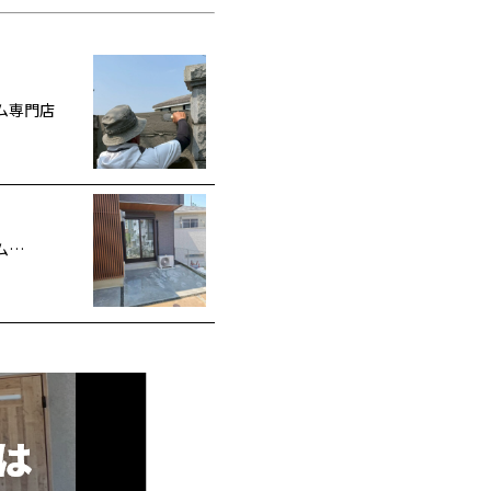
ム専門店
ム…