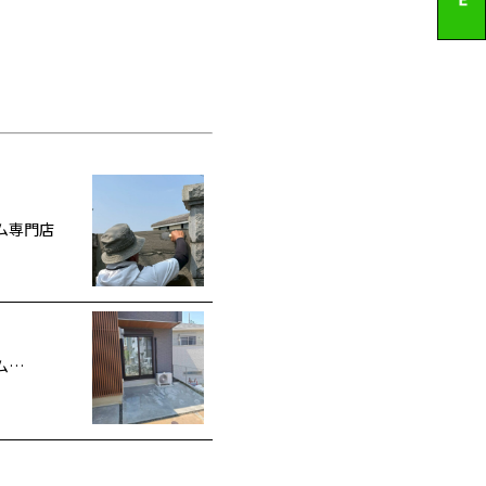
ム専門店
ム…