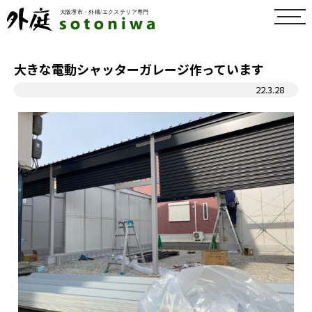
toggl
navig
大きな電動シャッターガレージ作っています
22.3.28