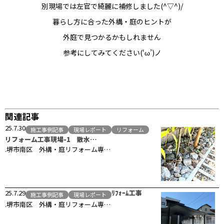
別現場では左官で綺麗に補修しました(^▽^)/
暮らし方に合った外構・庭のヒントが
外庭で見つかるかもしれません
参考にしてみてください(‘ω’)ノ
関連記事
25.7.30
施工事例記事
現場レポート
リフォーム
リフォーム工事現場-1 散水…
.堺市南区 外構・庭リフォーム専…
25.7.29
ﾘﾌｫｰﾑ工事
施工事例記事
現場レポート
.堺市南区 外構・庭リフォーム専…