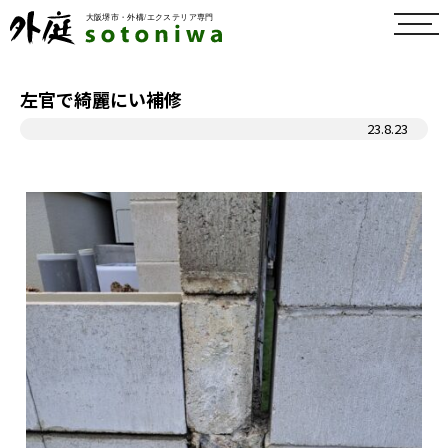
toggl
navig
左官で綺麗にい補修
23.8.23