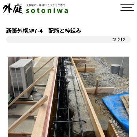
toggl
navig
新築外構№7-4 配筋と枠組み
25.2.12