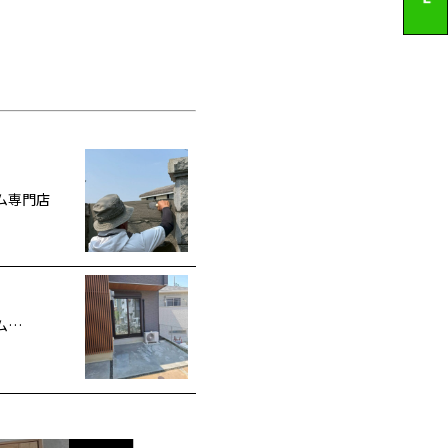
ム専門店
ム…