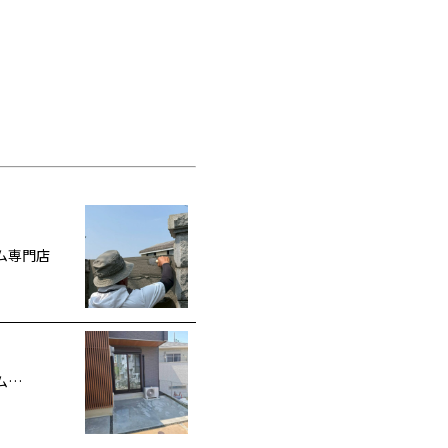
ム専門店
ム…