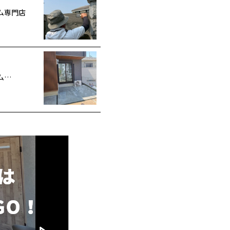
ム専門店
ム…