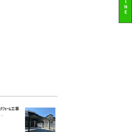
ﾘﾌｫｰﾑ工事
…