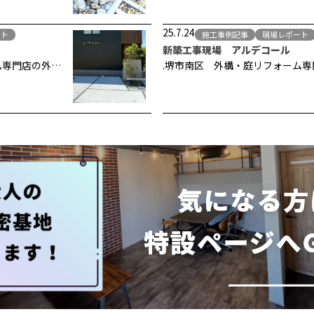
25.7.24
ート
施工事例記事
現場レポート
新築工事現場 アルデコール
ム専門店の外…
.堺市南区 外構・庭リフォーム