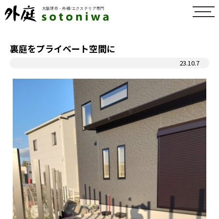
toggl
navig
裏庭をプライベート空間に
23.10.7