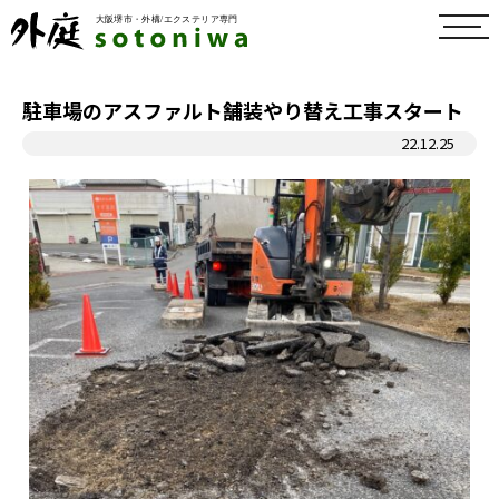
toggl
navig
駐車場のアスファルト舗装やり替え工事スタート
22.12.25