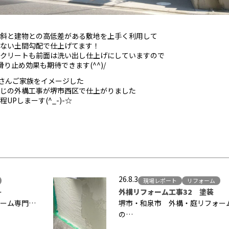
斜と建物との高低差がある敷地を上手く利用して
ない土間勾配で仕上げてます！
クリートも前面は洗い出し仕上げにしていますので
滑り止め効果も期待できます(^^)/
さんご家族をイメージした
じの外構工事が堺市西区で仕上がりました
UPしまーす(^_-)-☆
26.8.3
現場レポート
リフォーム
…
外構リフォーム工事32 塗装
ーム専門…
堺市・和泉市 外構・庭リフォー
の…