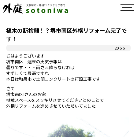
toggl
navig
植木の断捨離！？堺市南区外構リフォーム完了で
す！
20.6.6
おはようございます
堺市南区 週末の天気予報は
曇りです・・・雨さえ降らなければ
すずしくて最高ですね
本日は和泉市で土間コンクリートの打設工事です
さて
堺市南区Iさんのお家
植栽スペースをスッキリさせてくださいとのことで
外構リフォームを進めさせていただいてました