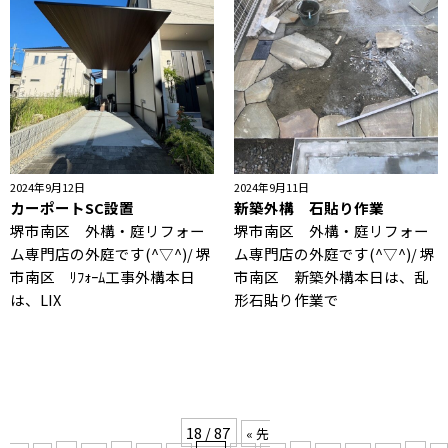
2024年9月12日
2024年9月11日
カーポートSC設置
新築外構 石貼り作業
堺市南区 外構・庭リフォー
堺市南区 外構・庭リフォー
ム専門店の外庭です(^▽^)/ 堺
ム専門店の外庭です(^▽^)/ 堺
市南区 ﾘﾌｫｰﾑ工事外構本日
市南区 新築外構本日は、乱
は、LIX
形石貼り作業で
18 / 87
« 先