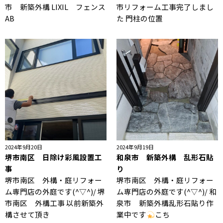
市 新築外構 LIXIL フェンス
市リフォーム工事完了しまし
AB
た 門柱の位置
2024年9月20日
2024年9月19日
堺市南区 日除け彩風設置工
和泉市 新築外構 乱形石貼
事
り
堺市南区 外構・庭リフォー
堺市南区 外構・庭リフォー
ム専門店の外庭です(^▽^)/ 堺
ム専門店の外庭です(^▽^)/ 和
市南区 外構工事 以前新築外
泉市 新築外構乱形石貼り作
構させて頂き
業中です
こち