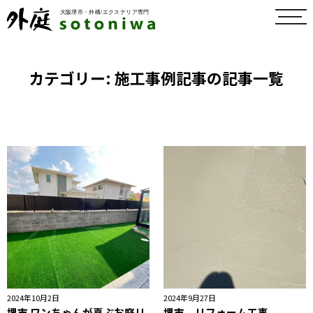
toggl
navig
カテゴリー:
施工事例記事
の記事一覧
2024年10月2日
2024年9月27日
堺市 ワンちゃんが喜ぶお庭リ
堺市 リフォーム工事