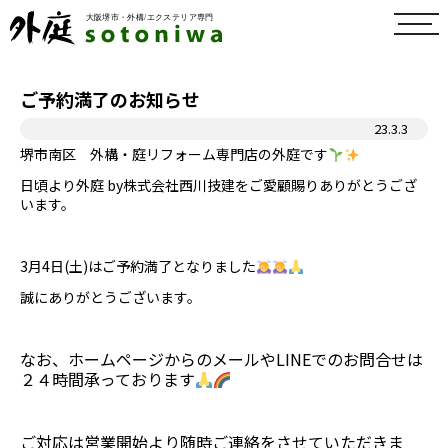
toggl
navig
ご予約満了のお知らせ
23.3.3
堺市南区 外構・庭リフォーム専門店の外庭です
日頃より外庭 by株式会社西川技建をご愛顧賜りありがとうござ
います。
3月4日(土)はご予約満了となりました
誠にありがとうございます。
なお、ホームページからのメールやLINEでの
お問合せは
２４時間承っております
ご対応は営業開始より随時ご連絡を
させていただきま