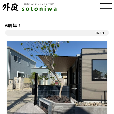
toggl
navig
6周年！
26.3.4