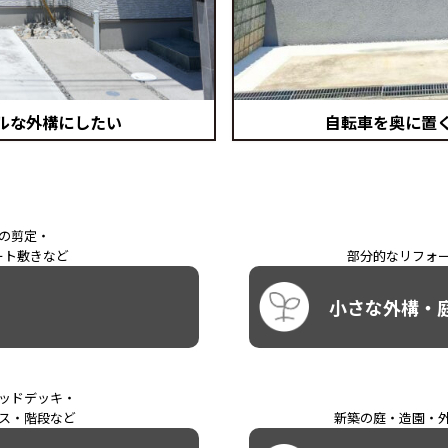
ルな外構にしたい
自転車を奥に置
の剪定・
ート敷きなど
部分的なリフォ
小さな外構・
ッドデッキ・
ス・階段など
新築の庭・造園・