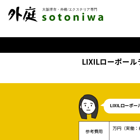
LIXILローポ
LIXILロー
万円（実働：
参考費用