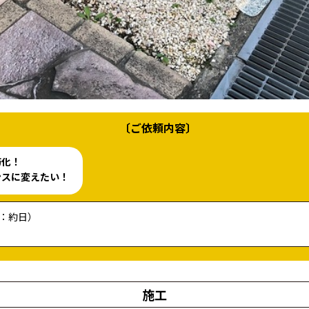
〔ご依頼内容〕
朽化！
ンスに変えたい！
働：約日）
施工