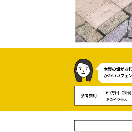
木製の塀が老
かわいいフェ
60万円（実
参考費用
塀のやり替え