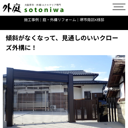
toggl
navig
施工事例｜庭・外構リフォーム｜堺市南区K様邸
傾斜がなくなって、見通しのいいクロー
ズ外構に！