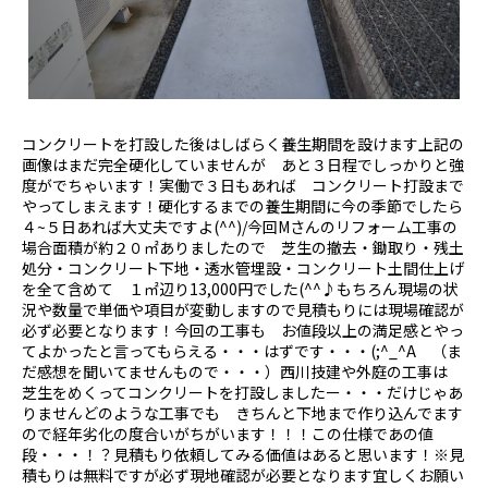
コンクリートを打設した後はしばらく養生期間を設けます上記の
画像はまだ完全硬化していませんが あと３日程でしっかりと強
度がでちゃいます！実働で３日もあれば コンクリート打設まで
やってしまえます！硬化するまでの養生期間に今の季節でしたら
４~５日あれば大丈夫ですよ(^^)/今回Mさんのリフォーム工事の
場合面積が約２０㎡ありましたので 芝生の撤去・鋤取り・残土
処分・コンクリート下地・透水管埋設・コンクリート土間仕上げ
を全て含めて １㎡辺り13,000円でした(^^♪もちろん現場の状
況や数量で単価や項目が変動しますので見積もりには現場確認が
必ず必要となります！今回の工事も お値段以上の満足感とやっ
てよかったと言ってもらえる・・・はずです・・・(;^_^A （ま
だ感想を聞いてませんもので・・・）西川技建や外庭の工事は
芝生をめくってコンクリートを打設しましたー・・・だけじゃあ
りませんどのような工事でも きちんと下地まで作り込んでます
ので経年劣化の度合いがちがいます！！！この仕様であの値
段・・・！？見積もり依頼してみる価値はあると思います！※見
積もりは無料ですが必ず現地確認が必要となります宜しくお願い