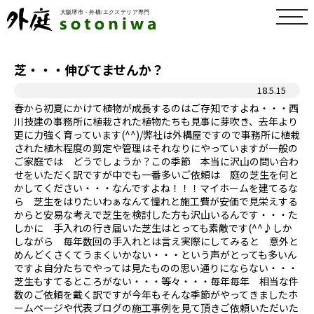
toggl
navig
芝・・・伸びてませんか？
18.5.15
春から初夏にかけて植物が成長するのはご存知ですよね・・・西
川技建の事務所に植栽された植物たちも見事に芽吹き、去年より
更に力強く育っています(^^)/弊社は外構屋ですので事務所に植栽
された植木程度の剪定や管理はそれなりにやっていますが一般の
ご家庭では どうでしょうか？この季節 本当に沢山の問い合わ
せをいただく訳ですが中でも一番多いご依頼は 庭の芝生を何と
かしてください・・・なんですよね！！！マイホームを建てるな
ら 芝生をはりたいわぁなんて憧れと施工費が安価で見栄えする
からと安易な考えで芝生を検討した方も沢山いるんです・・・た
しかに 手入れの行き届いた芝生はとっても素敵です(^^♪しか
しながら 毎年数回の手入れとは言え実際にしてみると 意外と
めんどくさくてうまくいかない・・・という声がとっても多いん
ですよ自分たちでやっては見たものの思い通りにならない・・・
芝生もすてるところがない・・・等々・・・毎年毎年 相当な件
数のご依頼を戴く訳ですが今年もそんな季節がやってきましたホ
ームページや代表ブログの施工事例を見て頂きご依頼いただいた