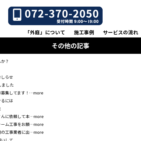
「外庭」について
施工事例
サービスの流れ
その他の記事
んか？
！
おしらせ
しました
募集してます！…more
けるには
性
んに依頼して本…more
ーム工事をお願…more
の工事業者に出…more
願いして