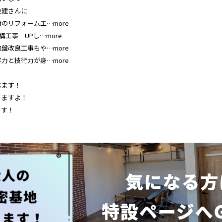
技建さんに
のリフォーム工…more
工事 UPし…more
盤改良工事もや…more
力と技術力が身…more
べます！
りますよ！
ます！